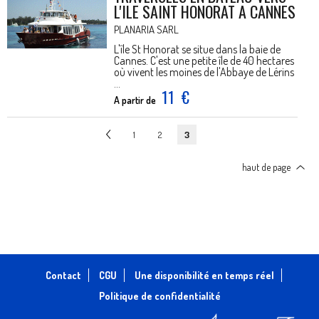
L'ILE SAINT HONORAT A CANNES
PLANARIA SARL
L'île St Honorat se situe dans la baie de
Cannes. C'est une petite île de 40 hectares
où vivent les moines de l'Abbaye de Lérins
...
11
€
A partir de
1
2
3
haut de page
Contact
CGU
Une disponibilité en temps réel
Politique de confidentialité