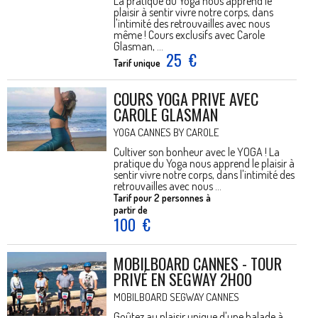
La pratique du Yoga nous apprend le
plaisir à sentir vivre notre corps, dans
l'intimité des retrouvailles avec nous
même ! Cours exclusifs avec Carole
Glasman, ...
25
€
Tarif unique
COURS YOGA PRIVE AVEC
CAROLE GLASMAN
YOGA CANNES BY CAROLE
Cultiver son bonheur avec le YOGA ! La
pratique du Yoga nous apprend le plaisir à
sentir vivre notre corps, dans l'intimité des
retrouvailles avec nous ...
Tarif pour 2 personnes à
partir de
100
€
MOBILBOARD CANNES - TOUR
PRIVÉ EN SEGWAY 2H00
MOBILBOARD SEGWAY CANNES
Goûtez au plaisir unique d'une balade à