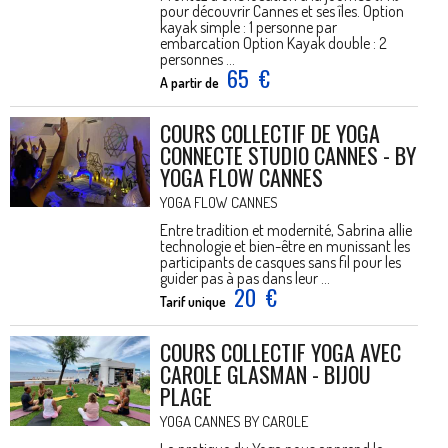
pour découvrir Cannes et ses îles. Option
kayak simple : 1 personne par
embarcation Option Kayak double : 2
personnes ...
65
€
A partir de
COURS COLLECTIF DE YOGA
CONNECTE STUDIO CANNES - BY
YOGA FLOW CANNES
YOGA FLOW CANNES
Entre tradition et modernité, Sabrina allie
technologie et bien-être en munissant les
participants de casques sans fil pour les
guider pas à pas dans leur ...
20
€
Tarif unique
COURS COLLECTIF YOGA AVEC
CAROLE GLASMAN - BIJOU
PLAGE
YOGA CANNES BY CAROLE